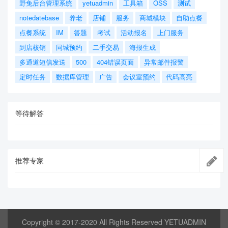
野兔后台管理系统
yetuadmin
工具箱
OSS
测试
notedatebase
养老
店铺
服务
商城模块
自助点餐
点餐系统
IM
答题
考试
活动报名
上门服务
到店核销
同城预约
二手交易
海报生成
多通道短信发送
500
404错误页面
异常邮件报警
定时任务
数据库管理
广告
会议室预约
代码高亮
等待解答
推荐专家
Copyright © 2017-2020 All Rights Reserved YETUADMIN