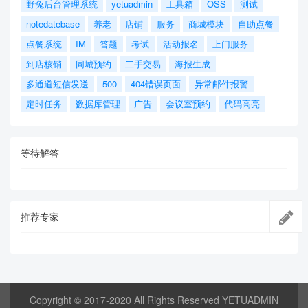
野兔后台管理系统
yetuadmin
工具箱
OSS
测试
notedatebase
养老
店铺
服务
商城模块
自助点餐
点餐系统
IM
答题
考试
活动报名
上门服务
到店核销
同城预约
二手交易
海报生成
多通道短信发送
500
404错误页面
异常邮件报警
定时任务
数据库管理
广告
会议室预约
代码高亮
等待解答
推荐专家
Copyright © 2017-2020 All Rights Reserved YETUADMIN