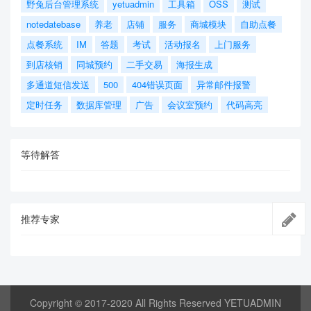
野兔后台管理系统
yetuadmin
工具箱
OSS
测试
notedatebase
养老
店铺
服务
商城模块
自助点餐
点餐系统
IM
答题
考试
活动报名
上门服务
到店核销
同城预约
二手交易
海报生成
多通道短信发送
500
404错误页面
异常邮件报警
定时任务
数据库管理
广告
会议室预约
代码高亮
等待解答
推荐专家
Copyright © 2017-2020 All Rights Reserved YETUADMIN